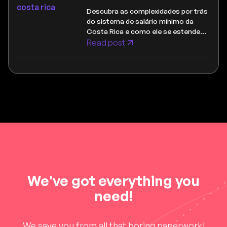
Descubra as complexidades por trás
do sistema de salário mínimo da
Costa Rica e como ele se estende
além de simples números.
Read post
We've got everything you
need!
We save you from all that boring paperwork!