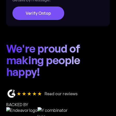
Verify Ontop
We're proud of
making people
happy!
★★★★★
Read our reviews
BACKED BY