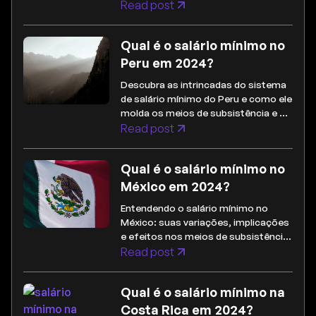
diversidade cultural e desbloqueie
Read post
benefícios de localização
estratégica.
Qual é o salário mínimo no
Peru em 2024?
Descubra as intrincadas do sistema
de salário mínimo do Peru e como ele
molda os meios de subsistência e as
paisagens econômicas dentro do
Read post
país.
Qual é o salário mínimo no
México em 2024?
Entendendo o salário mínimo no
México: suas variações, implicações
e efeitos nos meios de subsistência
e na economia.
Read post
Qual é o salário mínimo na
Costa Rica em 2024?