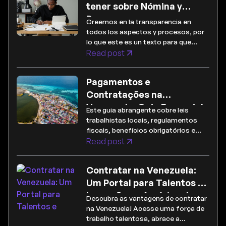
tener sobre Nómina y
Pagos
Creemos en la transparencia en
todos los aspectos y procesos, por
lo que este es un texto para que
quede claro sobre todos nuestros
Read post
métodos de nómina y pago.
Pagamentos e
Contratações na
Venezuela: Guia Essencial
Este guia abrangente cobre leis
para Empregadores
trabalhistas locais, regulamentos
fiscais, benefícios obrigatórios e
muito mais para garantir que seu
Read post
negócio permaneça em
conformidade e eficiente.
Contratar na Venezuela:
Um Portal para Talentos e
Inovação na América do
Descubra as vantagens de contratar
Sul
na Venezuela! Acesse uma força de
trabalho talentosa, abrace a