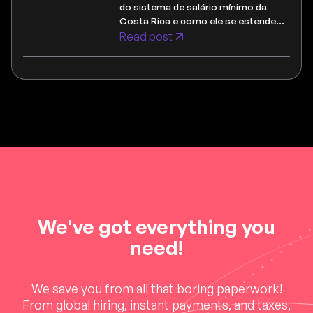
do sistema de salário mínimo da
Costa Rica e como ele se estende
além de simples números.
Read post
We've got everything you
need!
We save you from all that boring paperwork!
From global hiring, instant payments, and taxes,