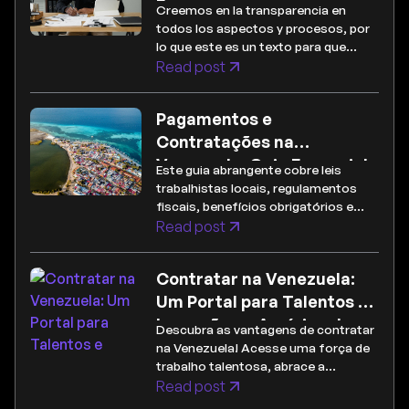
Pagos
Creemos en la transparencia en
todos los aspectos y procesos, por
lo que este es un texto para que
quede claro sobre todos nuestros
Read post
métodos de nómina y pago.
Pagamentos e
Contratações na
Venezuela: Guia Essencial
Este guia abrangente cobre leis
para Empregadores
trabalhistas locais, regulamentos
fiscais, benefícios obrigatórios e
muito mais para garantir que seu
Read post
negócio permaneça em
conformidade e eficiente.
Contratar na Venezuela:
Um Portal para Talentos e
Inovação na América do
Descubra as vantagens de contratar
Sul
na Venezuela! Acesse uma força de
trabalho talentosa, abrace a
diversidade cultural e desbloqueie
Read post
benefícios de localização