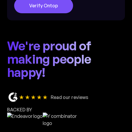
Verify Ontop
We're proud of
making people
happy!
★★★★★
Read our reviews
BACKED BY