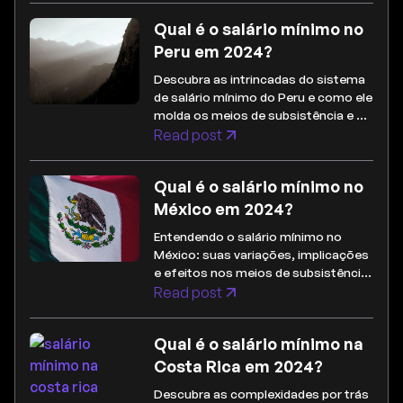
estratégica.
Qual é o salário mínimo no
Peru em 2024?
Descubra as intrincadas do sistema
de salário mínimo do Peru e como ele
molda os meios de subsistência e as
paisagens econômicas dentro do
Read post
país.
Qual é o salário mínimo no
México em 2024?
Entendendo o salário mínimo no
México: suas variações, implicações
e efeitos nos meios de subsistência
e na economia.
Read post
Qual é o salário mínimo na
Costa Rica em 2024?
Descubra as complexidades por trás