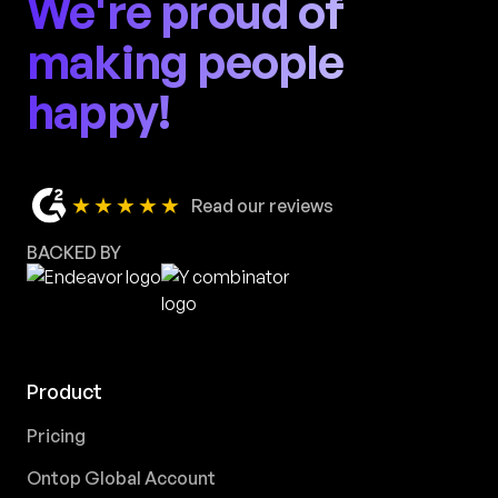
We're proud of
making people
happy!
★★★★★
Read our reviews
BACKED BY
Product
Pricing
Ontop Global Account