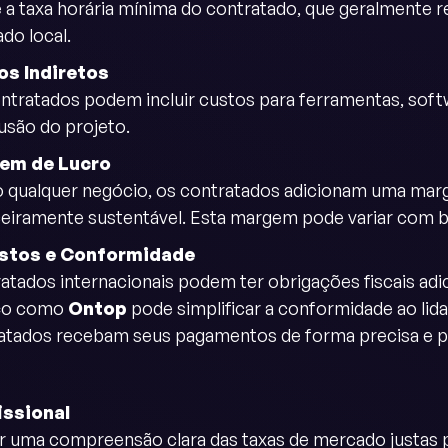
é a taxa horária mínima do contratado, que geralmente r
do local.
os Indiretos
ntratados podem incluir custos para ferramentas, softw
usão do projeto.
em de Lucro
qualquer negócio, os contratados adicionam uma margem
ceiramente sustentável. Esta margem pode variar com b
stos e Conformidade
atados internacionais podem ter obrigações fiscais adi
iço como
Ontop
pode simplificar a conformidade ao lidar
atados recebam seus pagamentos de forma precisa e p
issional
er uma compreensão clara das taxas de mercado justas 