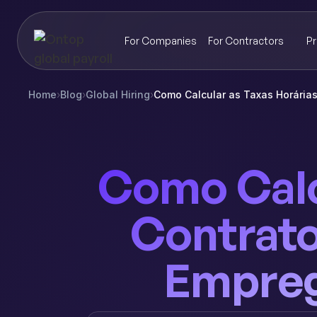
For Companies
For Contractors
Pr
Home
›
Blog
›
Global Hiring
›
Como Calcular as Taxas Horárias
Como Calc
Contrato
Empreg