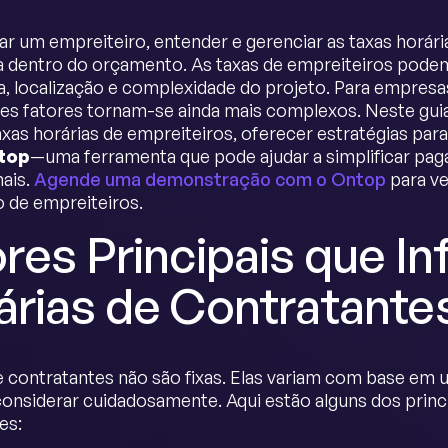
ar um empreiteiro, entender e gerenciar as taxas horária
 dentro do orçamento. As taxas de empreiteiros pode
a, localização e complexidade do projeto. Para empres
ses fatores tornam-se ainda mais complexos. Neste guia
axas horárias de empreiteiros, oferecer estratégias par
top
—uma ferramenta que pode ajudar a simplificar pa
nais.
Agende uma demonstração com o Ontop
para ve
 de empreiteiros.
res Principais que I
árias de Contratante
e contratantes não são fixas. Elas variam com base em
onsiderar cuidadosamente. Aqui estão alguns dos princip
es: