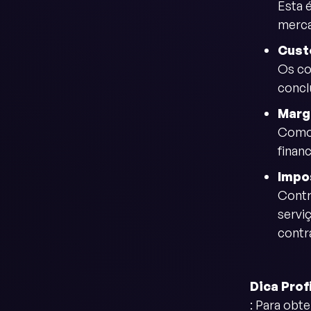
Esta 
merca
Cust
Os co
concl
Marg
Como 
finan
Impo
Contr
serv
contr
Dica Prof
: Para obt