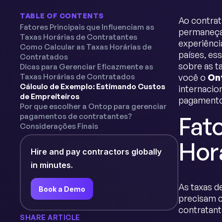
TABLE OF CONTENTS
Ao contrat
Fatores Principais que Influenciam as
permaneça
Taxas Horárias de Contratantes
experiênci
Como Calcular as Taxas Horárias de
países, es
Contratados
sobre as t
Dicas para Gerenciar Eficazmente as
Taxas Horárias de Contratados
você o
On
Cálculo de Exemplo: Estimando Custos
internacio
de Empreiteiros
pagamento
Por que escolher a Ontop para gerenciar
pagamentos de contratantes?
Fato
Considerações Finais
Hor
Hire and pay contractors globally
in minutes.
As taxas d
Book a Demo
precisam c
contratant
SHARE ARTICLE