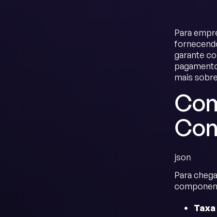
Para empre
fornecendo
garante co
pagamento
mais sobre
Com
Con
json
Para chega
component
Taxa