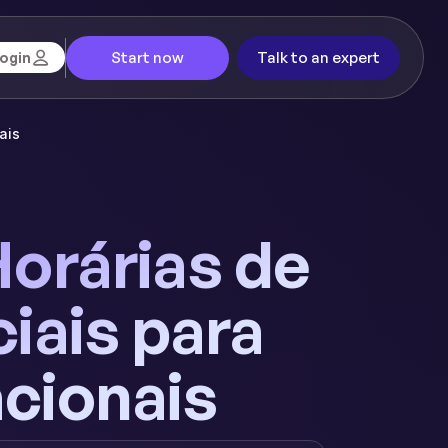
Start now
Talk to an expert
ogin
ais
orárias de
iais para
cionais