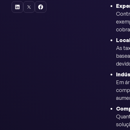
Exper
Contr
exemp
cobra
Loca
As ta
basea
devid
Indú
Em ár
compe
aumen
Comp
Quant
soluç