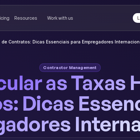
icing
Resources
Work with us
L
 de Contratos: Dicas Essenciais para Empregadores Internacion
Contractor Management
ular as Taxas H
s: Dicas Essenc
adores Interna