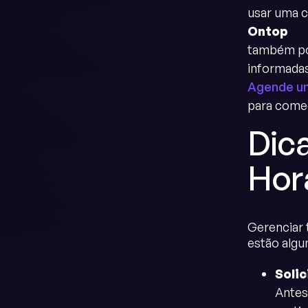
usar uma c
Ontop
também pod
informada
Agende u
para come
Dic
Hor
Gerenciar 
estão algu
Soli
Antes