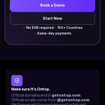
Book a Demo
Start Now
No EOR required
150+ Countries
✓
✓
Same-day payments
✓
Make sure it's Ontop.
Official domains end in
getontop.com
.
Official emails come from
@getontop.com
.
We'll never ask for your password or full card