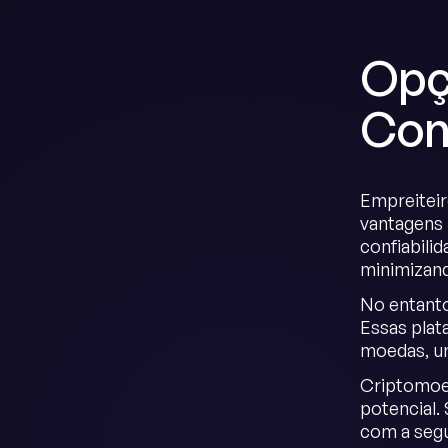
Opç
Con
Empreiteir
vantagens 
confiabili
minimizand
No entant
Essas plat
moedas, um
Criptomoed
potencial.
com a segu