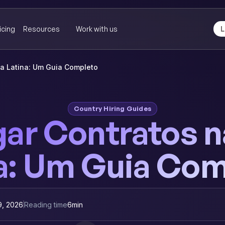
icing
Resources
Work with us
L
a Latina: Um Guia Completo
Country Hiring Guides
ar Contratos n
a: Um Guia Co
9, 2026
Reading time
6
min