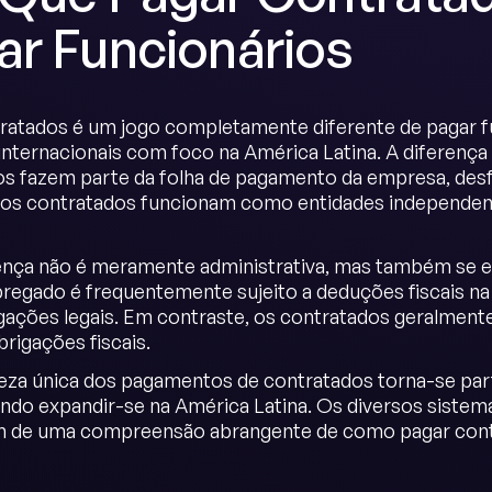
ar Funcionários
ratados é um jogo completamente diferente de pagar 
nternacionais com foco na América Latina. A diferença
os fazem parte da folha de pagamento da empresa, desfr
os contratados funcionam como entidades independente
ença não é meramente administrativa, mas também se est
egado é frequentemente sujeito a deduções fiscais na 
gações legais. Em contraste, os contratados geralmente
brigações fiscais.
eza única dos pagamentos de contratados torna-se p
ndo expandir-se na América Latina. Os diversos sistemas
m de uma compreensão abrangente de como pagar cont