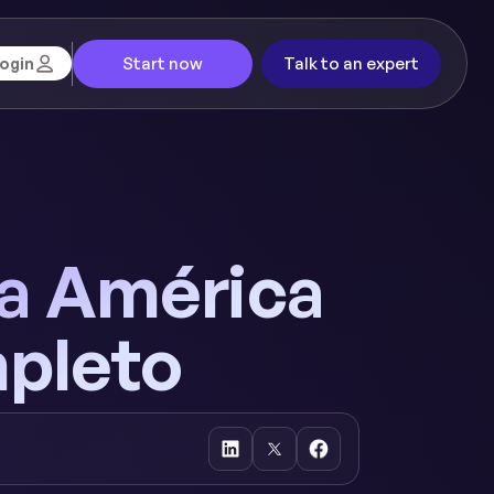
Start now
Talk to an expert
ogin
a América
mpleto