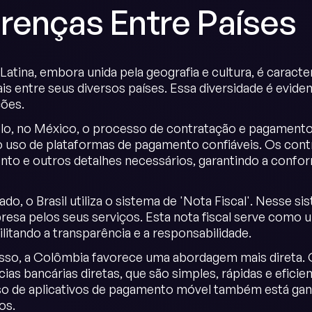
erenças Entre Países
atina, embora unida pela geografia e cultura, é caracter
is entre seus diversos países. Essa diversidade é evi
ões.
o, no México, o processo de contratação e pagamento
o uso de plataformas de pagamento confiáveis. Os cont
to e outros detalhes necessários, garantindo a confor
ado, o Brasil utiliza o sistema de 'Nota Fiscal'. Nesse 
resa pelos seus serviços. Esta nota fiscal serve como
ilitando a transparência e a responsabilidade.
sso, a Colômbia favorece uma abordagem mais direta.
cias bancárias diretas, que são simples, rápidas e efic
 uso de aplicativos de pagamento móvel também está ga
os.