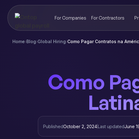
For Companies
For Contractors
Pr
Home
›
Blog
›
Global Hiring
›
Como Pagar Contratos na Améric
Como Pag
Latin
Published
October 2, 2024
Last updated
June 1