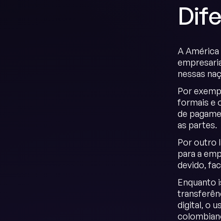
Dif
A América L
empresaria
nessas naç
Por exempl
formais e 
de pagamen
as partes.
Por outro l
para a emp
devido, fac
Enquanto i
transferên
digital, o
colombian