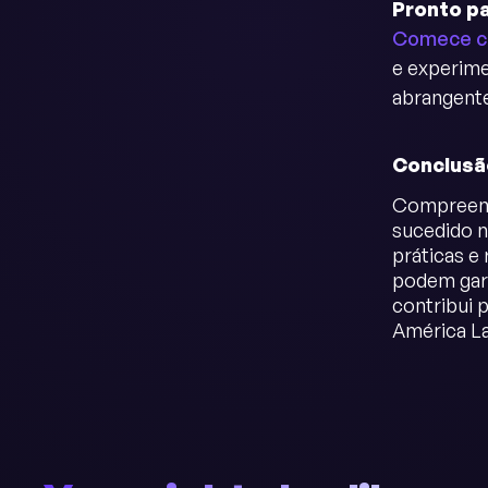
Pronto pa
Comece c
e experime
abrangente
Conclusã
Compreend
sucedido n
práticas e
podem gara
contribui 
América La