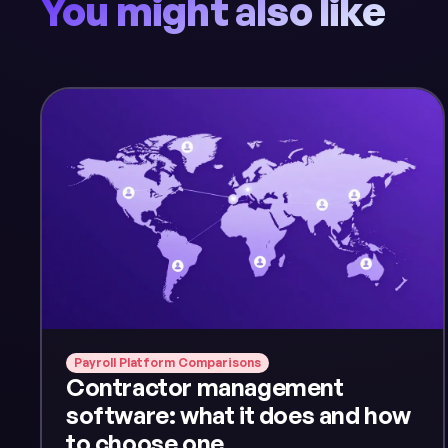
You might also like
Payroll Platform Comparisons
Contractor management
software: what it does and how
to choose one