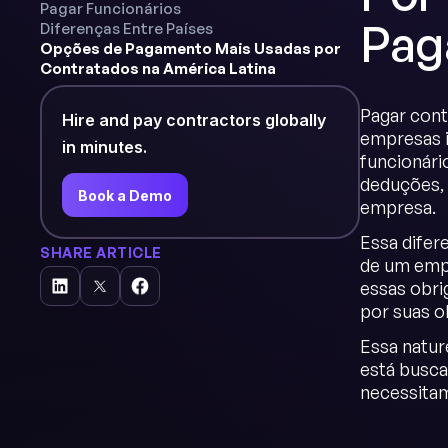
Pagar Funcionários
Pag
Diferenças Entre Países
Opções de Pagamento Mais Usadas por
Contratados na América Latina
Pagar cont
Hire and pay contractors globally
empresas i
in minutes.
funcionári
deduções, 
Book a Demo
empresa.
Essa difer
SHARE ARTICLE
de um empr
essas obri
por suas o
Essa natur
está busca
necessita