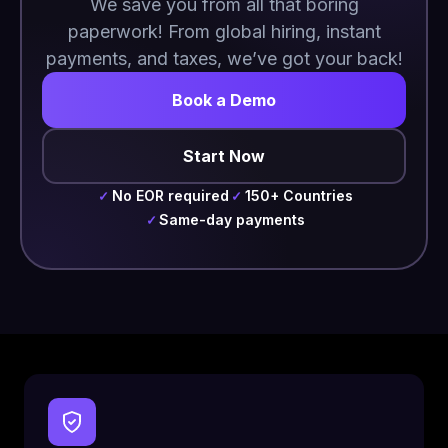
We save you from all that boring
paperwork! From global hiring, instant
payments, and taxes, we’ve got your back!
Book a Demo
Start Now
No EOR required
150+ Countries
✓
✓
Same-day payments
✓