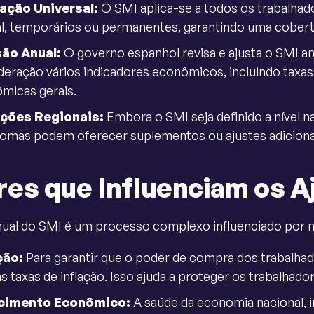
ação Universal:
O SMI aplica-se a todos os trabalhad
al, temporários ou permanentes, garantindo uma cobert
são Anual:
O governo espanhol revisa e ajusta o SMI a
deração vários indicadores econômicos, incluindo taxas 
micas gerais.
ações Regionais:
Embora o SMI seja definido a nível n
omas podem oferecer suplementos ou ajustes adicionai
res que Influenciam os A
nual do SMI é um processo complexo influenciado por m
ção:
Para garantir que o poder de compra dos trabalhad
s taxas de inflação. Isso ajuda a proteger os trabalhad
cimento Econômico:
A saúde da economia nacional, i