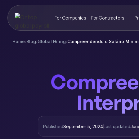
For Companies
For Contractors
Pr
Home
›
Blog
›
Global Hiring
›
Compreendendo o Salário Mínimo
Compreen
Interp
Published
September 5, 2024
Last updated
Jun