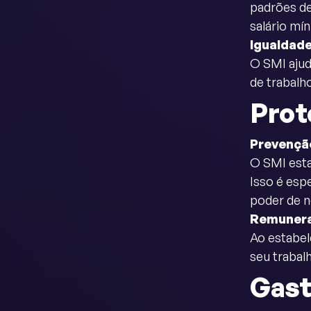
padrões de
salário mí
Igualdade
O SMI ajud
de trabalh
Prot
Prevençã
O SMI esta
Isso é esp
poder de n
Remunera
Ao estabel
seu trabal
Gast