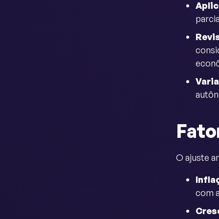
Aplic
parci
Revi
consi
econô
Vari
autôn
Fato
O ajuste a
Infla
com a
Cres