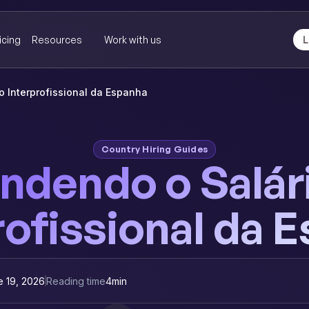
icing
Resources
Work with us
L
 Interprofissional da Espanha
Country Hiring Guides
dendo o Salár
rofissional da 
e 19, 2026
Reading time
4
min