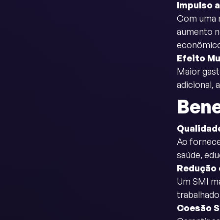
Impulso 
Com uma re
aumento n
econômico
Efeito Mu
Maior gast
adicional,
Bene
Qualidad
Ao fornece
saúde, edu
Redução 
Um SMI mai
trabalhado
Coesão S