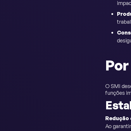
impac
Prod
traba
Cons
desig
Por
O SMI dese
funções i
Esta
Redução 
Ao garanti