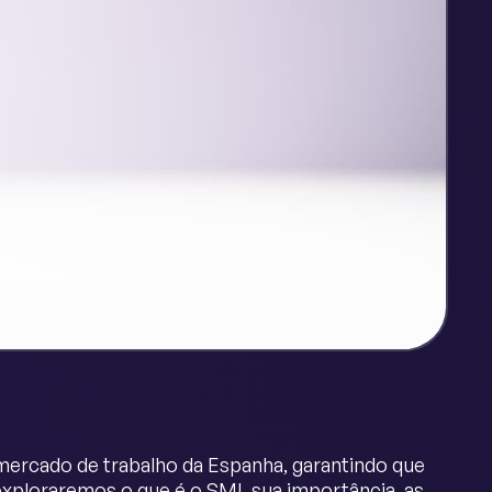
 mercado de trabalho da Espanha, garantindo que
exploraremos o que é o SMI, sua importância, as