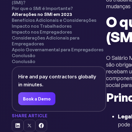
(SMI)?
mudanças 
Por que o SMI é Importante?
Alterações no SMI em 2023
O q
Benefícios Adicionais e Considerações
Impacto nos Trabalhadores
(SM
Impacto nos Empregadores
Considerações Adicionais para
Empregadores
Apoio Governamental para Empregadores
Conclusão
O Salário 
Conclusão
são obriga
recebam um
Hire and pay contractors globally
componente
in minutes.
social par
Prin
Book a Demo
SHARE ARTICLE
Lega
pode 