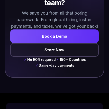
team?
We save you from all that boring
paperwork! From global hiring, instant
payments, and taxes, we’ve got your back!
Book a Demo
Start Now
No EOR required
150+ Countries
✓
✓
Same-day payments
✓