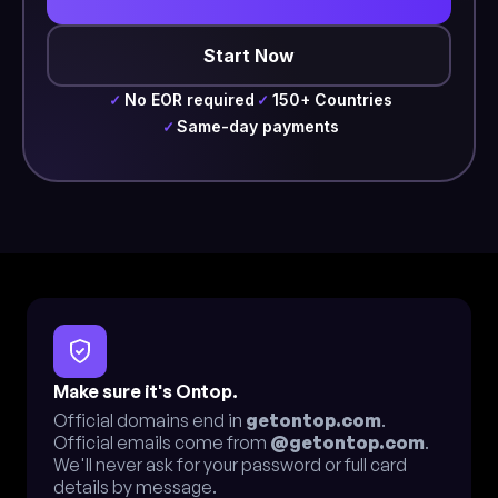
Start Now
No EOR required
150+ Countries
✓
✓
Same-day payments
✓
Make sure it's Ontop.
Official domains end in
getontop.com
.
Official emails come from
@getontop.com
.
We'll never ask for your password or full card
details by message.