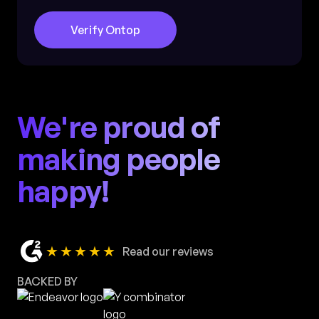
Verify Ontop
We're proud of
making people
happy!
★★★★★
Read our reviews
BACKED BY