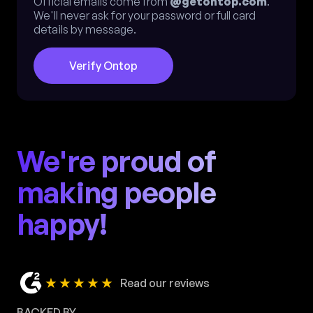
Official emails come from
@getontop.com
.
We'll never ask for your password or full card
details by message.
Verify Ontop
We're proud of
making people
happy!
★★★★★
Read our reviews
BACKED BY