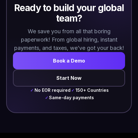
Ready to build your global
team?
We save you from all that boring
paperwork! From global hiring, instant
payments, and taxes, we’ve got your back!
Book a Demo
Start Now
No EOR required
150+ Countries
✓
✓
Same-day payments
✓