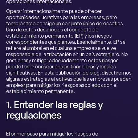
operaciones internacionales.
Operar internacionalmente puede ofrecer
oportunidades lucrativas para las empresas, pero
también trae consigo un conjunto único de desafíos.
Uno de estos desafíos es el concepto de
establecimiento permanente (EP) y los riesgos
correspondientes que plantea. Esencialmente, EP se
refiere al umbral en el cual una empresa se vuelve
responsable de la tributación en un país extranjero. No
gestionar y mitigar adecuadamente estos riesgos
puede tener consecuencias financieras y legales
significativas. En esta publicación de blog, discutiremos
algunas estrategias efectivas que las empresas pueden
emplear para mitigar los riesgos asociados con el
establecimiento permanente.
1. Entender las reglas y
regulaciones
El primer paso para mitigar los riesgos de