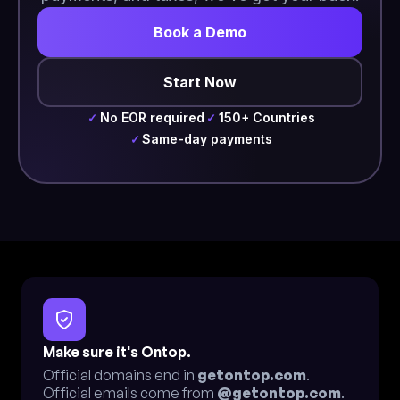
Book a Demo
Start Now
No EOR required
150+ Countries
✓
✓
Same-day payments
✓
Make sure it's Ontop.
Official domains end in
getontop.com
.
Official emails come from
@getontop.com
.