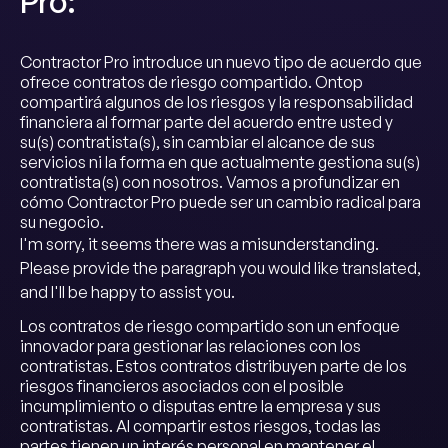
Pro:
Contractor Pro introduce un nuevo tipo de acuerdo que
ofrece contratos de riesgo compartido. Ontop
compartirá algunos de los riesgos y la responsabilidad
financiera al formar parte del acuerdo entre usted y
su(s) contratista(s), sin cambiar el alcance de sus
servicios ni la forma en que actualmente gestiona su(s)
contratista(s) con nosotros. Vamos a profundizar en
cómo Contractor Pro puede ser un cambio radical para
su negocio.
I'm sorry, it seems there was a misunderstanding.
Please provide the paragraph you would like translated,
and I'll be happy to assist you.
Los contratos de riesgo compartido son un enfoque
innovador para gestionar las relaciones con los
contratistas. Estos contratos distribuyen parte de los
riesgos financieros asociados con el posible
incumplimiento o disputas entre la empresa y sus
contratistas. Al compartir estos riesgos, todas las
partes tienen un interés personal en mantener el