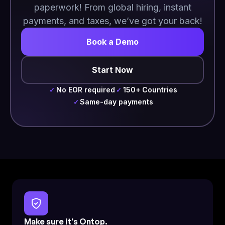
paperwork! From global hiring, instant
payments, and taxes, we’ve got your back!
Book a Demo
Start Now
No EOR required
150+ Countries
✓
✓
Same-day payments
✓
Make sure it's Ontop.