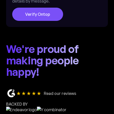
details by message.
Verify Ontop
We're proud of
making people
happy!
★★★★★
Read our reviews
BACKED BY