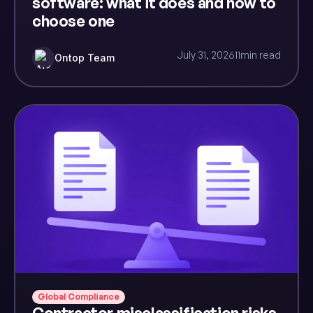
software: what it does and how to
choose one
July 31, 2026
11
min read
Ontop Team
Global Compliance
Contractor misclassification risks