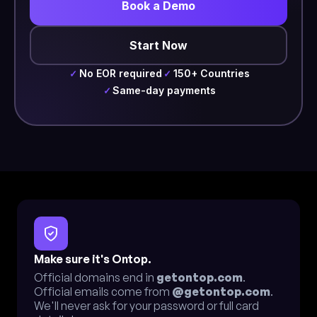
Book a Demo
Start Now
No EOR required
150+ Countries
✓
✓
Same-day payments
✓
Make sure it's Ontop.
Official domains end in
getontop.com
.
Official emails come from
@getontop.com
.
We'll never ask for your password or full card