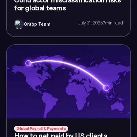
for global teams
July 31, 2026
7
min read
Ontop Team
Global Payroll & Payments
How to get paid by US clients