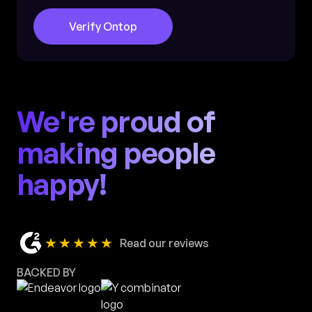
Verify Ontop
We're proud of
making people
happy!
★★★★★
Read our reviews
BACKED BY