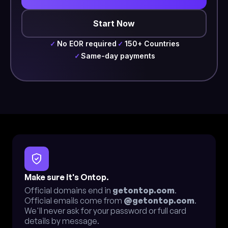
Start Now
No EOR required
150+ Countries
✓
✓
Same-day payments
✓
Make sure it's Ontop.
Official domains end in
getontop.com
.
Official emails come from
@getontop.com
.
We'll never ask for your password or full card
details by message.