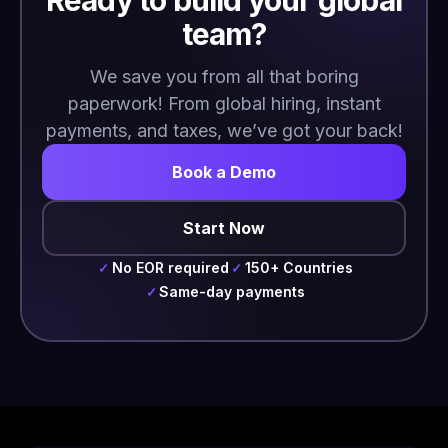
Ready to build your global
team?
We save you from all that boring
paperwork! From global hiring, instant
payments, and taxes, we’ve got your back!
Book a Demo
Start Now
No EOR required
150+ Countries
✓
✓
Same-day payments
✓