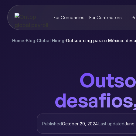
For Companies
For Contractors
Pr
Home
›
Blog
›
Global Hiring
›
Outsourcing para o México: desa
Outso
desafios
Published
October 29, 2024
Last updated
June 