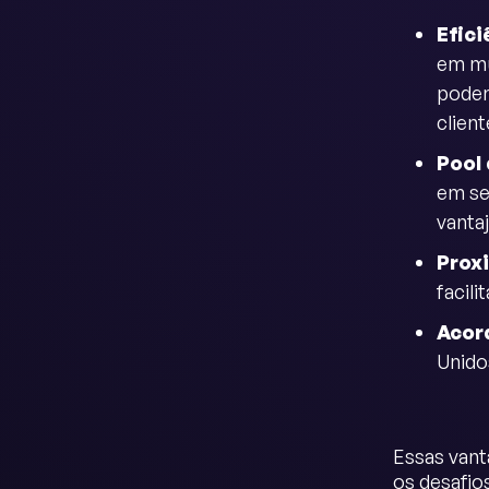
Efici
em mu
podem
clien
Pool 
em se
vanta
Prox
facil
Acor
Unido
Essas vant
os desafio