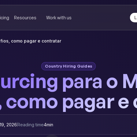
icing
Resources
Work with us
L
fios, como pagar e contratar
Country Hiring Guides
urcing para o M
, como pagar e 
19, 2026
Reading time
4
min