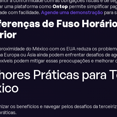
rantir a conformidade com as obrigações fiscais e de seg
sar uma plataforma como
Ontop
permite simplificar pa
de com facilidade.
Agende uma demonstração
para s
ferenças de Fuso Horári
rior
roximidade do México com os EUA reduza os problemas
a Europa ou Ásia ainda podem enfrentar desafios de a
lexíveis podem mitigar essas preocupações e melhorar 
hores Práticas para T
ico
izar os benefícios e navegar pelos desafios da terceir
ráticas.