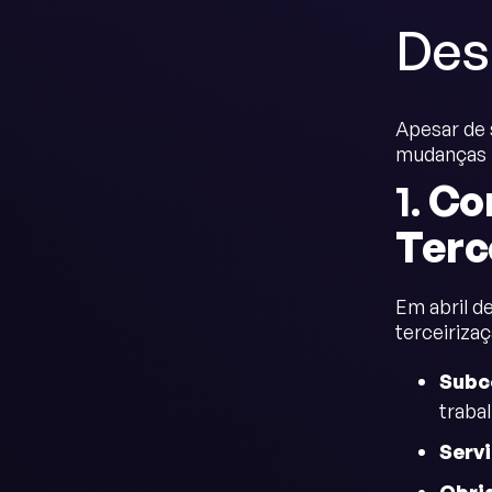
Des
Apesar de 
mudanças r
1.
Co
Terc
Em abril d
terceirizaç
Subc
traba
Serv