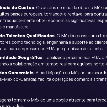
ência de Custos
: Os custos de mão de obra no Méxic
itos países europeus, tornando-o rentável para contrat
 frequentemente obter economias significativas, espe
te e manufatura.
de Talentos Qualificados
: O México possui uma for
tores como tecnologia, engenharia e suporte ao cliente.
joso para empresas dos EUA que precisam de talentos q
imidade Geográfica
: Localizado próximo aos EUA, o
itando a colaboração em tempo real para equipes norte
dos Comerciais
: A participação do México em acor
s-México-Canadá), facilita operações comerciais transf
agens tornam o México uma opção atraente para tercei
s envolvidos.