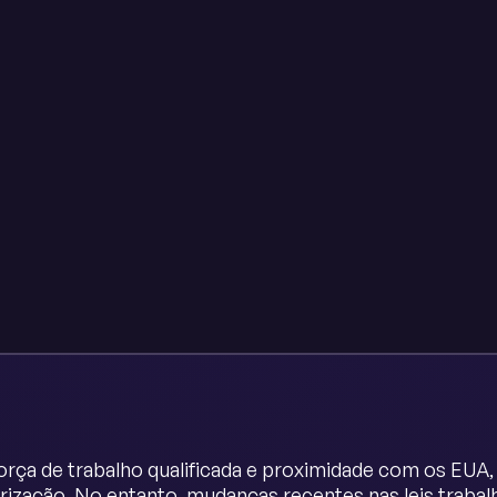
rça de trabalho qualificada e proximidade com os EUA,
irização. No entanto, mudanças recentes nas leis traba