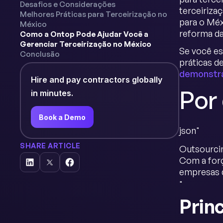
Desafios e Considerações
terceiriza
Melhores Práticas para Terceirização no
para o Mé
México
reforma da
Como a Ontop Pode Ajudar Você a
Gerenciar Terceirização no México
Se você es
Conclusão
práticas d
demonstr
Hire and pay contractors globally
Por 
in minutes.
Book a Demo
json"
SHARE ARTICLE
Outsourcin
Com a forç
empresas q
"
Prin