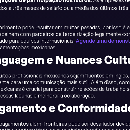
gações de participação nos lucros
: As empresas d
dos a três meses de salário ou à média dos últimos três 
imento pode resultar em multas pesadas, por isso é
rabalhem com parceiros de terceirização legalmente co
de para equipes internacionais.
Agende uma demonst
ulamentações mexicanas.
nguagem e Nuances Cult
tos profissionais mexicanos sejam fluentes em inglês, a
nte para uma comunicação mais sutil. Além disso, com
exicanas é crucial para construir relações de trabalho s
essas lacunas e melhorar a colaboração.
gamento e Conformidade
pagamentos além-fronteiras pode ser desafiador devido a