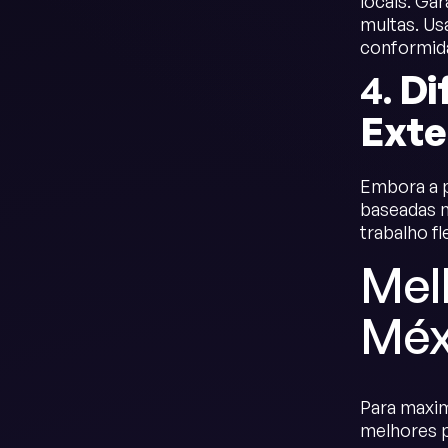
locais. Ga
multas. U
conformida
4.
Di
Exte
Embora a p
baseadas n
trabalho f
Mel
Méx
Para maxim
melhores p