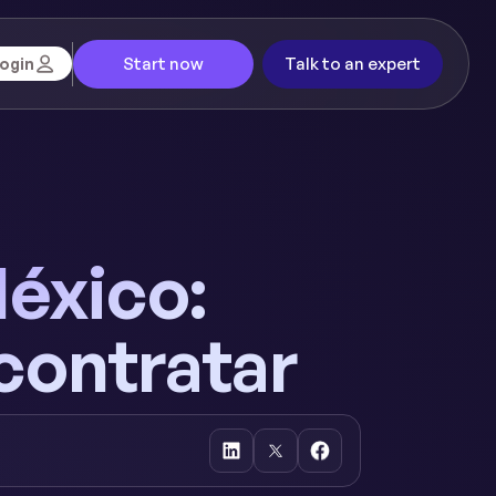
Start now
Talk to an expert
ogin
éxico:
contratar