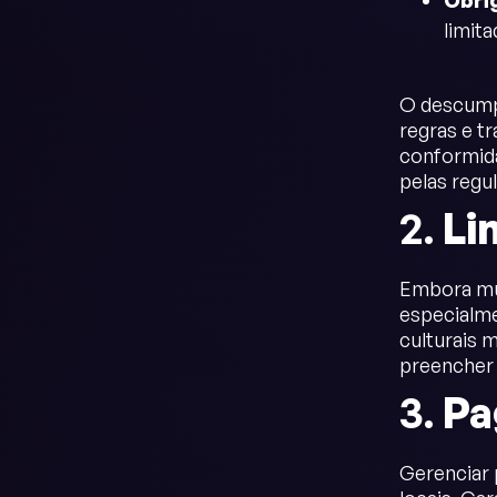
Obri
limita
O descumpr
regras e t
conformida
pelas reg
2.
Li
Embora mui
especialme
culturais m
preencher 
3.
Pa
Gerenciar 