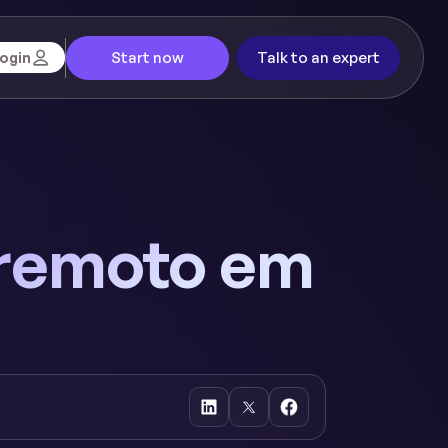
Start now
Talk to an expert
ogin
 remoto em