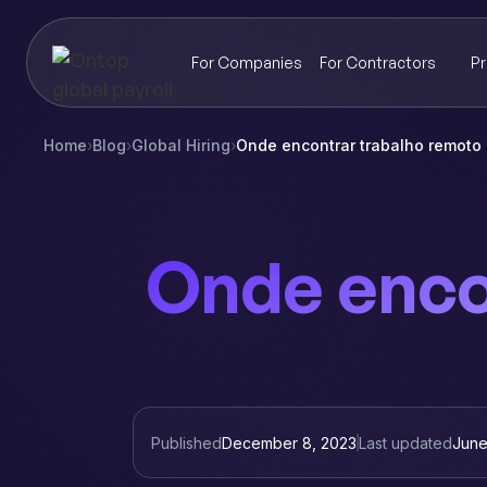
For Companies
For Contractors
Pr
Home
›
Blog
›
Global Hiring
›
Onde encontrar trabalho remoto
Onde enco
Published
December 8, 2023
Last updated
June