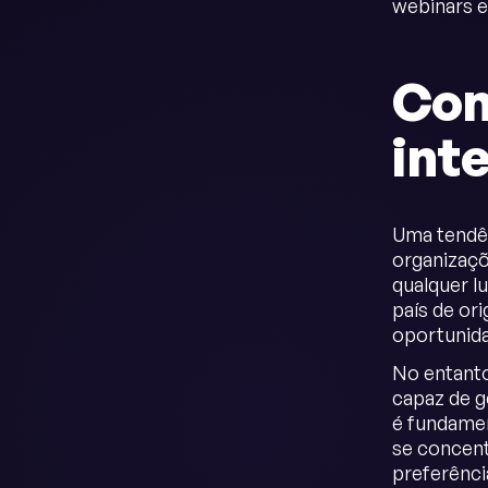
webinars e
Con
int
Uma tendên
organizaçõ
qualquer l
país de or
oportunida
No entanto
capaz de g
é fundamen
se concent
preferênci