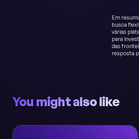
Em resumo,
busca flex
várias pla
para inves
das fronte
resposta p
You might also like