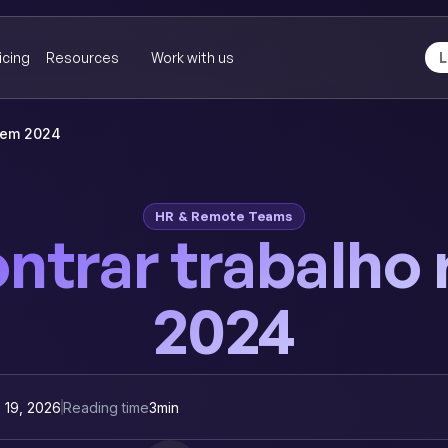
icing
Resources
Work with us
L
 em 2024
HR & Remote Teams
ntrar trabalho
2024
 19, 2026
Reading time
3
min