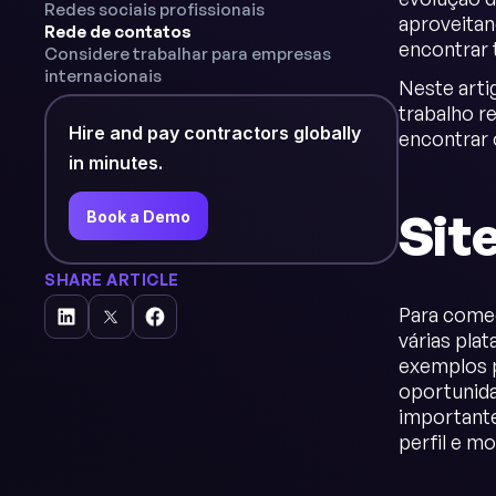
Redes sociais profissionais
aproveitan
Rede de contatos
encontrar 
Considere trabalhar para empresas
internacionais
Neste arti
trabalho r
Hire and pay contractors globally
encontrar 
in minutes.
Sit
Book a Demo
SHARE ARTICLE
Para começ
várias pla
exemplos p
oportunida
importante
perfil e m