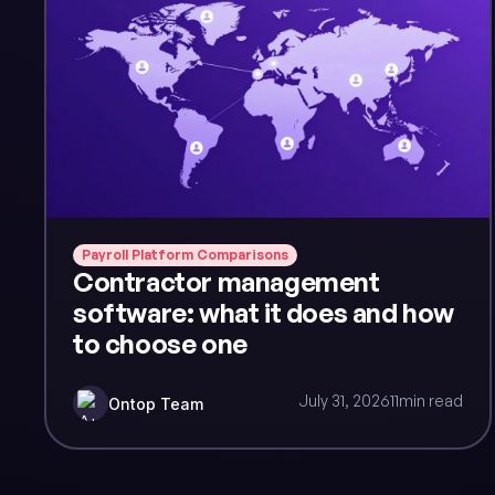
Payroll Platform Comparisons
Contractor management
software: what it does and how
to choose one
July 31, 2026
11
min read
Ontop Team