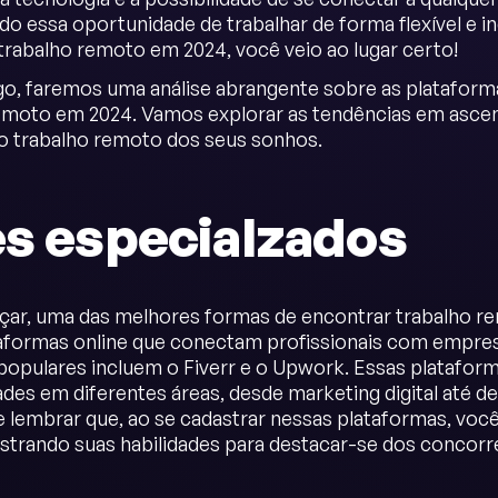
do essa oportunidade de trabalhar de forma flexível e 
trabalho remoto em 2024, você veio ao lugar certo!
go, faremos uma análise abrangente sobre as plataform
emoto em 2024. Vamos explorar as tendências em asce
o trabalho remoto dos seus sonhos.
es especialzados
ar, uma das melhores formas de encontrar trabalho rem
taformas online que conectam profissionais com empre
opulares incluem o Fiverr e o Upwork. Essas platafo
des em diferentes áreas, desde marketing digital até d
 lembrar que, ao se cadastrar nessas plataformas, voc
ostrando suas habilidades para destacar-se dos concorr