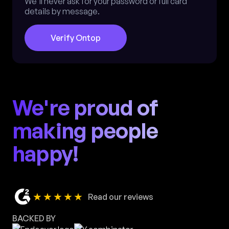
We'll never ask for your password or full card
details by message.
Verify Ontop
We're proud of
making people
happy!
★★★★★
Read our reviews
BACKED BY