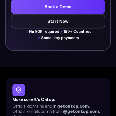
Book a Demo
Start Now
No EOR required
150+ Countries
✓
✓
Same-day payments
✓
Make sure it's Ontop.
Official domains end in
getontop.com
.
Official emails come from
@getontop.com
.