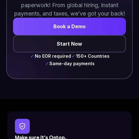
paperwork! From global hiring, instant
payments, and taxes, we’ve got your back!
Book a Demo
Start Now
No EOR required
150+ Countries
✓
✓
Same-day payments
✓
Make sure it's Ontop.