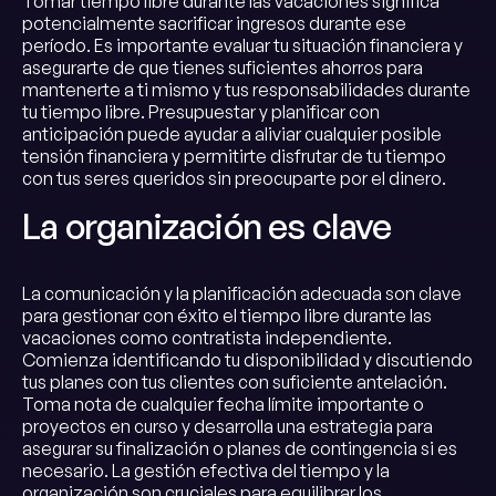
Tomar tiempo libre durante las vacaciones significa
potencialmente sacrificar ingresos durante ese
período. Es importante evaluar tu situación financiera y
asegurarte de que tienes suficientes ahorros para
mantenerte a ti mismo y tus responsabilidades durante
tu tiempo libre. Presupuestar y planificar con
anticipación puede ayudar a aliviar cualquier posible
tensión financiera y permitirte disfrutar de tu tiempo
con tus seres queridos sin preocuparte por el dinero.
La organización es clave
La comunicación y la planificación adecuada son clave
para gestionar con éxito el tiempo libre durante las
vacaciones como contratista independiente.
Comienza identificando tu disponibilidad y discutiendo
tus planes con tus clientes con suficiente antelación.
Toma nota de cualquier fecha límite importante o
proyectos en curso y desarrolla una estrategia para
asegurar su finalización o planes de contingencia si es
necesario. La gestión efectiva del tiempo y la
organización son cruciales para equilibrar los