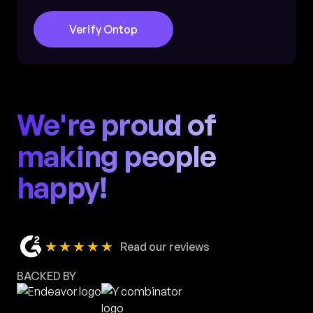
Verify Ontop
We're proud of
making people
happy!
★★★★★
Read our reviews
BACKED BY