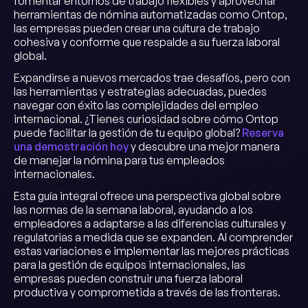
fomentar entornos de trabajo flexibles y aprovechar
herramientas de nómina automatizadas como Ontop,
las empresas pueden crear una cultura de trabajo
cohesiva y conforme que respalde a su fuerza laboral
global.
Expandirse a nuevos mercados trae desafíos, pero con
las herramientas y estrategias adecuadas, puedes
navegar con éxito las complejidades del empleo
internacional. ¿Tienes curiosidad sobre cómo Ontop
puede facilitar la gestión de tu equipo global?
Reserva
una demostración hoy
y descubre una mejor manera
de manejar la nómina para tus empleados
internacionales.
Esta guía integral ofrece una perspectiva global sobre
las normas de la semana laboral, ayudando a los
empleadores a adaptarse a las diferencias culturales y
regulatorias a medida que se expanden. Al comprender
estas variaciones e implementar las mejores prácticas
para la gestión de equipos internacionales, las
empresas pueden construir una fuerza laboral
productiva y comprometida a través de las fronteras.