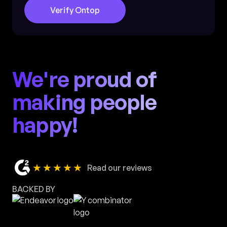
Verify Ontop
We're proud of
making people
happy!
★★★★★
Read our reviews
BACKED BY