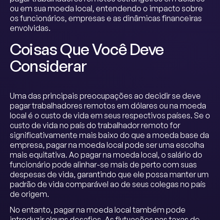
ou em sua moeda local, entendendo o impacto sobre
os funcionários, empresas e as dinâmicas financeiras
envolvidas.
Coisas Que Você Deve
Considerar
Uma das principais preocupações ao decidir se deve
pagar trabalhadores remotos em dólares ou na moeda
local é o custo de vida em seus respectivos países. Se o
custo de vida no país do trabalhador remoto for
significativamente mais baixo do que a moeda base da
empresa, pagar na moeda local pode ser uma escolha
mais equitativa. Ao pagar na moeda local, o salário do
funcionário pode alinhar-se mais de perto com suas
despesas de vida, garantindo que ele possa manter um
padrão de vida comparável ao de seus colegas no país
de origem.
No entanto, pagar na moeda local também pode
introduzir alguns desafios. As flutuações nas taxas de