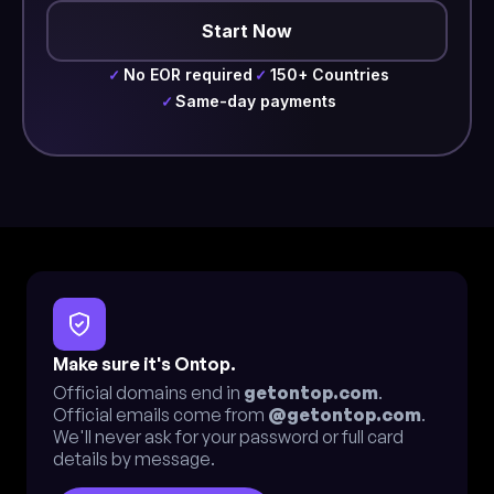
Start Now
No EOR required
150+ Countries
✓
✓
Same-day payments
✓
Make sure it's Ontop.
Official domains end in
getontop.com
.
Official emails come from
@getontop.com
.
We'll never ask for your password or full card
details by message.