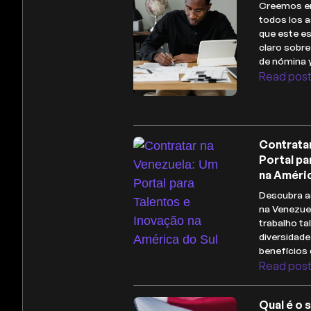
Creemos en
todos los a
que este es
claro sobr
de nómina 
Read pos
Contrata
Portal pa
na Améric
Descubra a
na Venezue
trabalho ta
diversidade
benefícios 
Read pos
Qual é o 