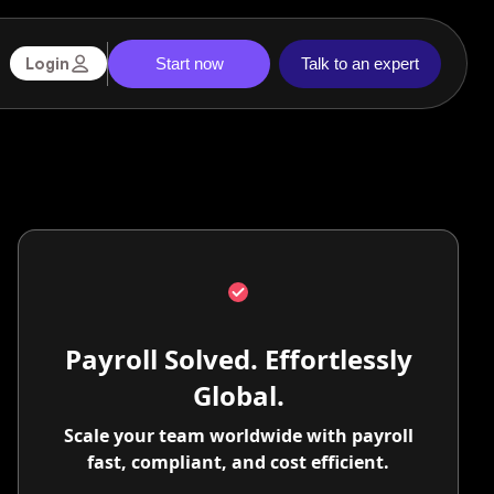
Start now
Talk to an expert
Login
Payroll Solved. Effortlessly
Global.
Scale your team worldwide with payroll
fast, compliant, and cost efficient.