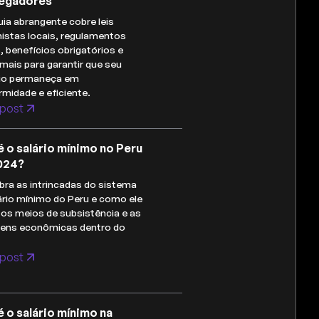
egadores
uia abrangente cobre leis
histas locais, regulamentos
s, benefícios obrigatórios e
mais para garantir que seu
io permaneça em
midade e eficiente.
post
é o salário mínimo no Peru
024?
ra as intrincadas do sistema
ário mínimo do Peru e como ele
os meios de subsistência e as
gens econômicas dentro do
post
é o salário mínimo na