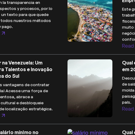
Empr
 la transparencia en
spectos y procesos, por lo
Este g
 un texto para que quede
trabal
e todos nuestros métodos
fiscai
y pago.
muito 
t
negóc
confor
Read 
r na Venezuela: Um
Qual 
ra Talentos e Inovação
em 2
a do Sul
Descub
de sal
s vantagens de contratar
molda 
la! Acesse uma força de
paisa
lentosa, abrace a
país.
 cultural e desbloqueie
Read 
de localização estratégica.
t
salário mínimo no
Qual 