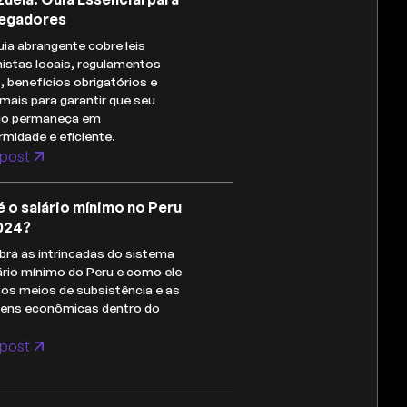
egadores
uia abrangente cobre leis
histas locais, regulamentos
s, benefícios obrigatórios e
mais para garantir que seu
io permaneça em
midade e eficiente.
post
é o salário mínimo no Peru
024?
ra as intrincadas do sistema
ário mínimo do Peru e como ele
os meios de subsistência e as
gens econômicas dentro do
post