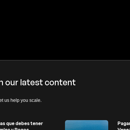
h our latest content
let us help you scale.
as que debes tener
Paga
mina y Pagos
Venez