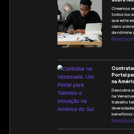
Creemos en
todos los a
que este es
claro sobr
de nómina 
Read pos
Contrata
Portal pa
na Améric
Descubra a
na Venezue
trabalho ta
diversidade
benefícios 
Read pos