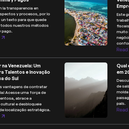
Empr
 la transparencia en
spectos y procesos, por lo
Este g
 un texto para que quede
trabal
e todos nuestros métodos
fiscai
y pago.
muito 
t
negóc
confor
Read 
r na Venezuela: Um
Qual 
ra Talentos e Inovação
em 2
a do Sul
Descub
de sal
s vantagens de contratar
molda 
la! Acesse uma força de
paisa
lentosa, abrace a
país.
 cultural e desbloqueie
Read 
de localização estratégica.
t