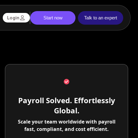
Start now
Talk to an expert
Login
Payroll Solved. Effortlessly
Global.
Scale your team worldwide with payroll
fast, compliant, and cost efficient.