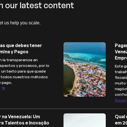
h our latest content
let us help you scale.
as que debes tener
Paga
mina y Pagos
Venez
Empr
 la transparencia en
spectos y procesos, por lo
Este g
 un texto para que quede
trabal
e todos nuestros métodos
fiscai
y pago.
muito 
t
negóc
confor
Read 
r na Venezuela: Um
Qual 
ra Talentos e Inovação
em 2