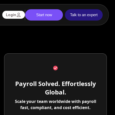
Start now
Talk to an expert
Login
Payroll Solved. Effortlessly
Global.
Scale your team worldwide with payroll
fast, compliant, and cost efficient.