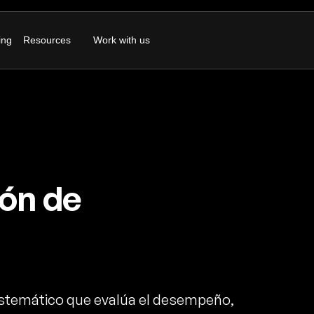
ing
Resources
Work with us
ión de
istemático que evalúa el desempeño,