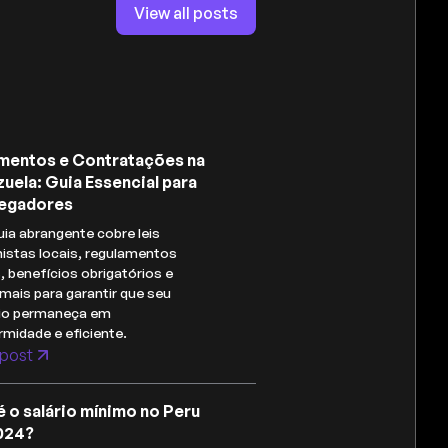
View all posts
mentos e Contratações na
uela: Guia Essencial para
egadores
uia abrangente cobre leis
histas locais, regulamentos
s, benefícios obrigatórios e
mais para garantir que seu
io permaneça em
midade e eficiente.
post
é o salário mínimo no Peru
024?