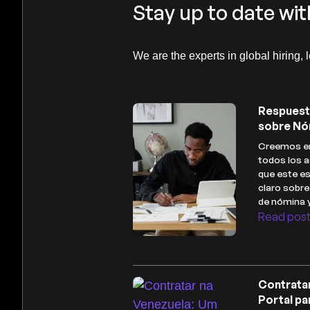
Stay up to date wit
We are the experts in global hiring, 
Respuest
sobre Nó
Creemos en
todos los a
que este es
claro sobr
de nómina 
Read pos
Contrata
Portal pa