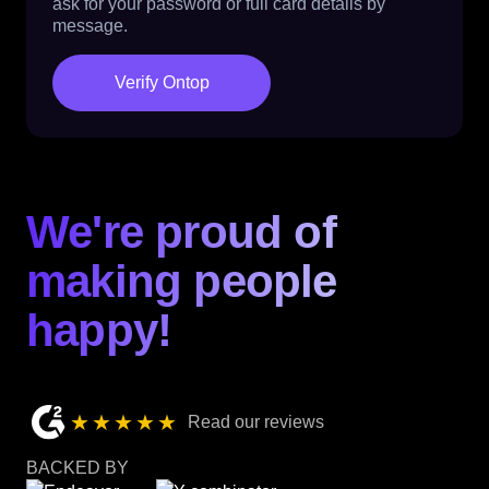
ask for your password or full card details by
message.
Verify Ontop
We're proud of
making people
happy!
★★★★★
Read our reviews
BACKED BY