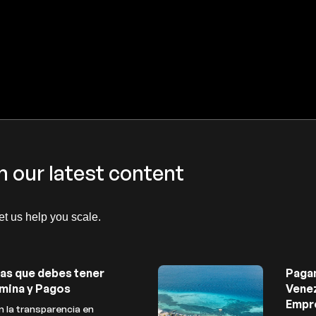
h our latest content
let us help you scale.
as que debes tener
Paga
mina y Pagos
Venez
Empr
 la transparencia en