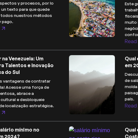
spectos y procesos, por lo
Este g
 un texto para que quede
trabal
e todos nuestros métodos
fiscai
y pago.
muito 
t
negóc
confor
Read 
r na Venezuela: Um
Qual 
ra Talentos e Inovação
em 2
a do Sul
Descub
de sal
s vantagens de contratar
molda 
la! Acesse uma força de
paisa
lentosa, abrace a
país.
 cultural e desbloqueie
Read 
de localização estratégica.
t
salário mínimo no
Qual 
m 2024?
Cost