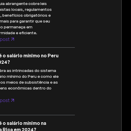
uia abrangente cobre leis
histas locais, regulamentos
s, benefícios obrigatórios e
mais para garantir que seu
io permaneça em
midade e eficiente.
post
é o salário mínimo no Peru
024?
ra as intrincadas do sistema
ário mínimo do Peru e como ele
os meios de subsistência e as
gens econômicas dentro do
post
é o salário mínimo na
a Rica em 2024?