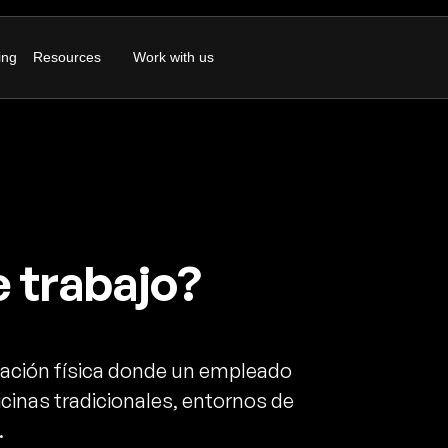
ing
Resources
Work with us
e trabajo?
bicación física donde un empleado
icinas tradicionales, entornos de
.