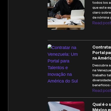
todos los a
que este es
claro sobr
de nómina 
Read pos
Contrata
Portal pa
na Améric
Descubra a
na Venezue
trabalho ta
diversidade
benefícios 
Read pos
Qual é o 
México e