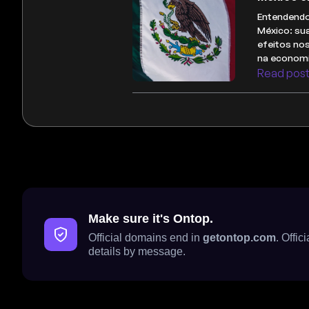
Entendendo
México: sua
efeitos no
na economi
Read pos
Make sure it's Ontop.
Official domains end in
getontop.com
. Offi
details by message.