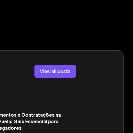
View all posts
mentos e Contratações na
uela: Guia Essencial para
egadores