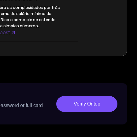
ra as complexidades por trás
tema de salário mínimo da
Rica e como ele se estende
de simples números.
post
Verify Ontop
password or full card