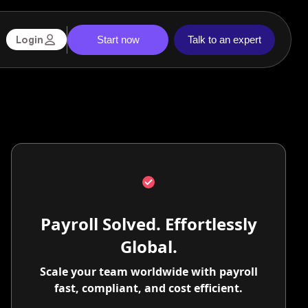
Start now
Talk to an expert
Login
Payroll Solved. Effortlessly
Global.
Scale your team worldwide with payroll
fast, compliant, and cost efficient.