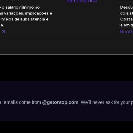
 o salário mínimo no
Descub
s variações, implicações e
do sis
s meios de subsistência e
Costa 
a.
além 
t
Read 
cial emails come from
@getontop.com
. We'll never ask for your 