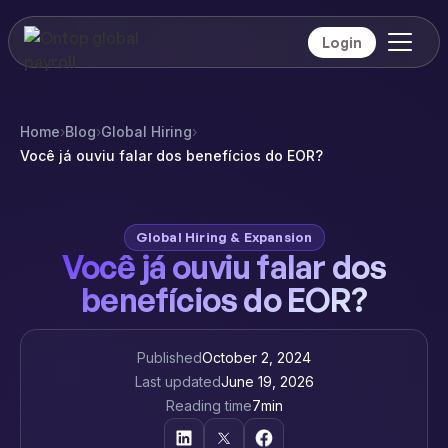
Login
Home
›
Blog
›
Global Hiring
›
Você já ouviu falar dos benefícios do EOR?
Global Hiring & Expansion
Você já ouviu falar dos
benefícios do EOR?
Published
October 2, 2024
Last updated
June 19, 2026
Reading time
7
min