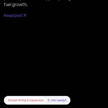
fuel growth.
Read post
Global Hiring & Expansion
3
min read
pt