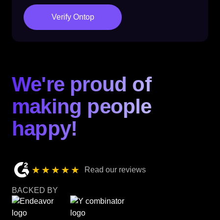
Verify Ontop
We're proud of
making people
happy!
★★★★★
Read our reviews
BACKED BY