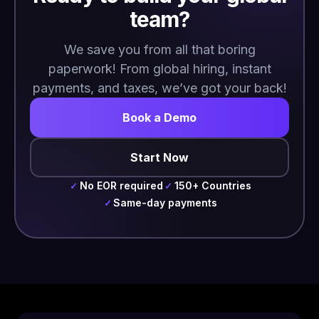
team?
We save you from all that boring
paperwork! From global hiring, instant
payments, and taxes, we’ve got your back!
Book a Demo
Start Now
No EOR required
150+ Countries
✓
✓
Same-day payments
✓