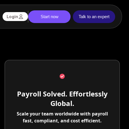
Start now
Talk to an expert
Login
Payroll Solved. Effortlessly
Global.
Scale your team worldwide with payroll
fast, compliant, and cost efficient.