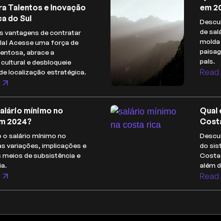
ra Talentos e Inovação
em 2
a do Sul
Descub
de sal
s vantagens de contratar
molda 
la! Acesse uma força de
paisa
lentosa, abrace a
país.
 cultural e desbloqueie
Read 
de localização estratégica.
t
salário mínimo no
Qual 
m 2024?
Cost
 o salário mínimo no
Descub
s variações, implicações e
do sis
s meios de subsistência e
Costa 
a.
além 
t
Read 