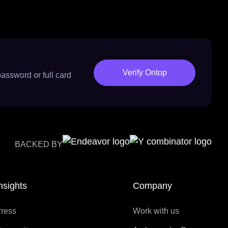
Verify Ontop
password or full card
BACKED BY
nsights
Company
ress
Work with us