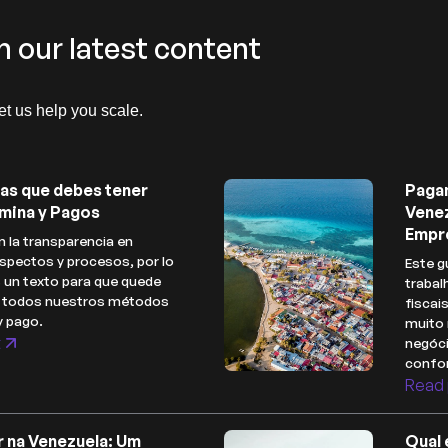
h our latest content
let us help you scale.
as que debes tener
Paga
mina y Pagos
Venez
Empr
 la transparencia en
spectos y procesos, por lo
Este g
 un texto para que quede
trabal
e todos nuestros métodos
fiscai
y pago.
muito 
t
negóc
confor
Read 
r na Venezuela: Um
Qual 