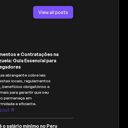
View all posts
mentos e Contratações na
uela: Guia Essencial para
egadores
uia abrangente cobre leis
histas locais, regulamentos
s, benefícios obrigatórios e
mais para garantir que seu
io permaneça em
midade e eficiente.
post
é o salário mínimo no Peru