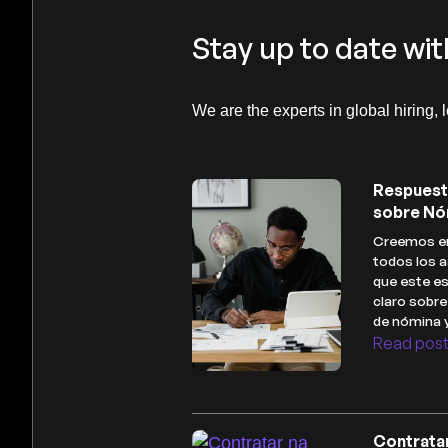
Stay up to date wit
We are the experts in global hiring, 
Respuest
sobre Nó
Creemos en
todos los a
que este es
claro sobr
de nómina 
Read pos
Contrata