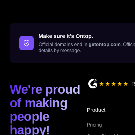
Make sure it's Ontop.
Official domains end in
getontop.com
. Offi
details by message.
★★★★★
R
We're proud
of making
Product
people
Pricing
happy!