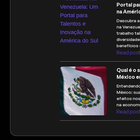
Portal pa
na Améric
Descubra a
na Venezue
trabalho ta
diversidade
benefícios 
Read pos
Qual é o 
México e
Entendendo
México: sua
efeitos no
na economi
Read pos