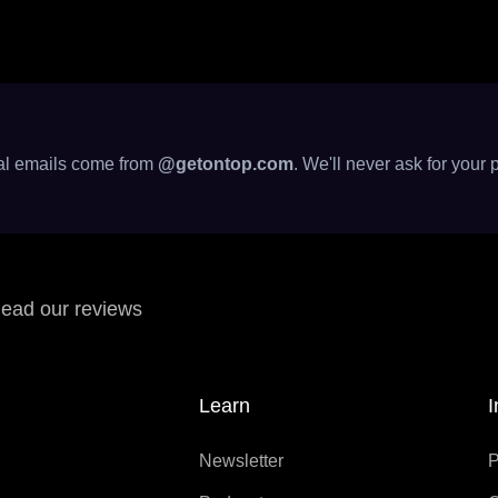
cial emails come from
@getontop.com
. We'll never ask for your 
ead our reviews
Learn
I
Newsletter
P