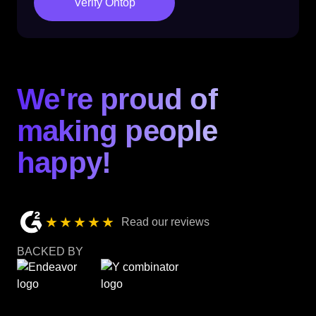
Verify Ontop
We're proud of
making people
happy!
★★★★★
Read our reviews
BACKED BY