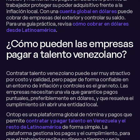
trabajador proteger su poder adquisitivo frente a la
inflación local. Con una
cuenta global en dólares
puede
cobrar de empresas del exterior y controlar su saldo.
Para una guía práctica, revisa
cómo cobrar en dólares
desde Latinoamérica
.
¿Cómo pueden las empresas
pagar a talento venezolano?
Contratar talento venezolano puede ser muy atractivo
por costo y calidad, pero pagar de forma confiable en
un entorno de inflación y controles es el gran reto. Las
empresas necesitan una vía que garantice pagos
puntuales, preferiblemente en dólares, y que resuelva el
cumplimiento sin abrir una entidad local.
Ontop es una plataforma global de nómina y pagos que
permite
contratar y pagar talento en Venezuela y el
resto de Latinoamérica
de forma simple. La
plataforma gestiona los pagos y el cumplimiento, para
que el trabajador reciba su dinero a tiempo y en la